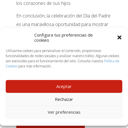
los corazones de sus hijos.
En conclusión, la celebración del Día del Padre
es una maravillosa oportunidad para mostrar
nuestro agradecimiento y amor. Es un día para
Configura tus preferencias de
cookies
reflexionar sobre la importancia de la figura
paterna y para fortalecer los lazos familiares.
Utilizamos cookies para personalizar el contenido, proporcionar
funcionalidades de redes sociales y analizar nuestro tráfico. Algunas cookies
Así que este Día del Padre, aprovecha la
son esenciales para el funcionamiento del sitio. Consulta nuestra
Política de
Cookies
para más información.
ocasión para hacer sentir especial a tu papá.
Crea recuerdos inolvidables que ambos
atesorarán para siempre. ¡Feliz Día del Padre!
Aceptar
También te recomendamos leer:
¿Qué se
Rechazar
puede regalar el dia de la madre?
Ver preferencias
ARTÍCULOS RELACIONADOS