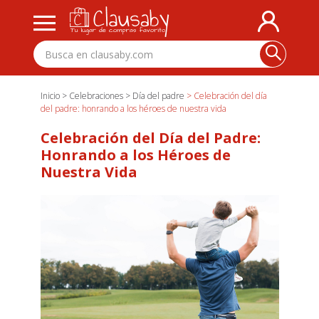
Inicio
> Celebraciones
> Día del padre
> Celebración del día
del padre: honrando a los héroes de nuestra vida
Celebración del Día del Padre:
Honrando a los Héroes de
Nuestra Vida