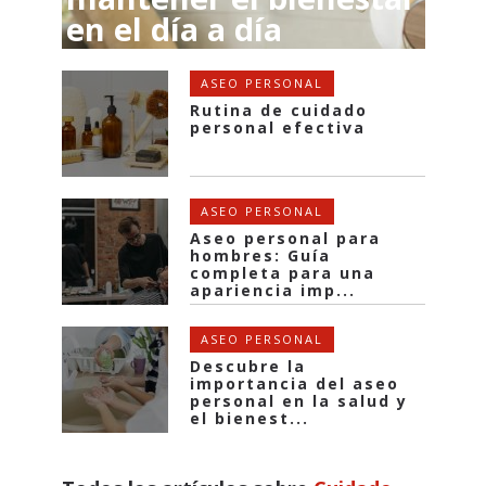
en el día a día
El estrés puede afectar profundamente
ASEO PERSONAL
nuestra salud y bienestar, pero en lugar ...
Rutina de cuidado
personal efectiva
ASEO PERSONAL
Aseo personal para
hombres: Guía
completa para una
apariencia imp...
ASEO PERSONAL
Descubre la
importancia del aseo
personal en la salud y
el bienest...