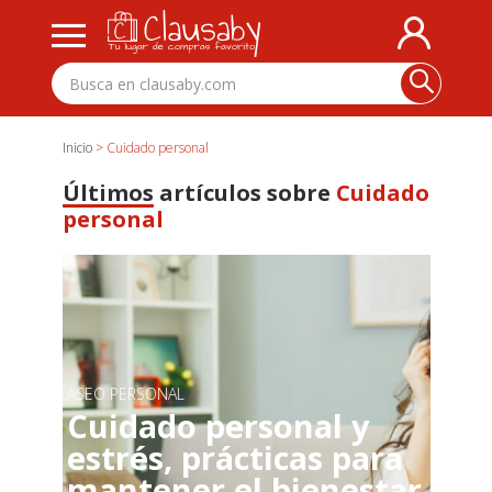
Inicio
> Cuidado personal
Últimos
artículos sobre
Cuidado
personal
ASEO PERSONAL
Cuidado personal y
estrés, prácticas para
mantener el bienestar