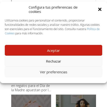
Configura tus preferencias de
cookies
Utilizamos cookies para personalizar el contenido, proporcionar
funcionalidades de redes sociales y analizar nuestro tráfico. Algunas cookies
son esenciales para el funcionamiento del sitio. Consulta nuestra
Política de
Lo más
visto
Cookies
para más información.
Aceptar
Rechazar
Tendencias en
Tendencias de
Ver preferencias
regalos para el Día
árboles de Navidad
de la Madre 2025: Lo
decorados 2024:
En 2025, las tendencias
que será más
Estilos únicos para
en regalos para el Día de
popular este año
tu decoración
la Madre apuestan por lo
personalizado, lo
sostenible y las
experiencias